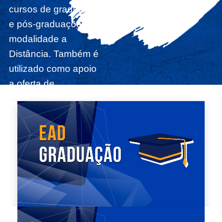
cursos de graduação
e pós-graduações na
modalidade a
Distância. Também é
utilizado como apoio
a oferta de
disciplinas dos
cursos
presenciais.
Para ter
acesso ao AVA
Acadêmico é
necessário estar
regularmente
matriculado no
Sigaa.