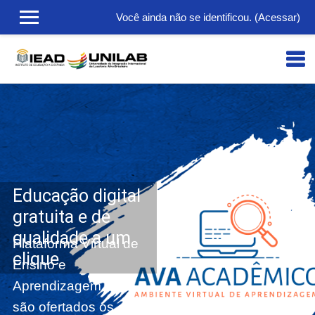
Você ainda não se identificou. (
Acessar
)
Ir para o conteúdo principal
Educação digital
gratuita e de
qualidade a um
Plataforma Virtual de
clique
Ensino e
Aprendizagem onde
são ofertados os