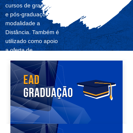
cursos de graduação
e pós-graduações na
modalidade a
Distância. Também é
utilizado como apoio
a oferta de
disciplinas dos
cursos
presenciais.
Para ter
acesso ao AVA
Acadêmico é
necessário estar
regularmente
matriculado no
Sigaa.