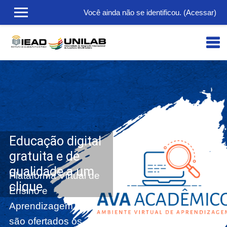
Você ainda não se identificou. (
Acessar
)
Ir para o conteúdo principal
Educação digital
gratuita e de
qualidade a um
Plataforma Virtual de
clique
Ensino e
Aprendizagem onde
são ofertados os