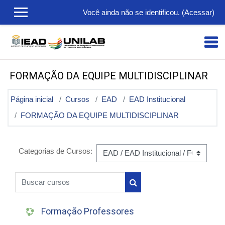
Ir para o conteúdo principal
Você ainda não se identificou. (
Acessar
)
FORMAÇÃO DA EQUIPE MULTIDISCIPLINAR
Página inicial
Cursos
EAD
EAD Institucional
FORMAÇÃO DA EQUIPE MULTIDISCIPLINAR
Categorias de Cursos:
Buscar cursos
Buscar cursos
Formação Professores