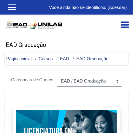
Ir para o conteúdo principal
Você ainda não se identificou. (
Acessar
)
EAD Graduação
Página inicial
Cursos
EAD
EAD Graduação
Categorias de Cursos: