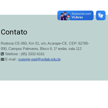
Contato
Rodovia CE-060, Km 51, s/n, Acarape-CE. CEP: 62785-
000, Campus Palmares, Bloco II, 1º andar, sala 112
Telefone : (85) 3332-6161
E-mail :
suporte-ead@unilab.edu.br