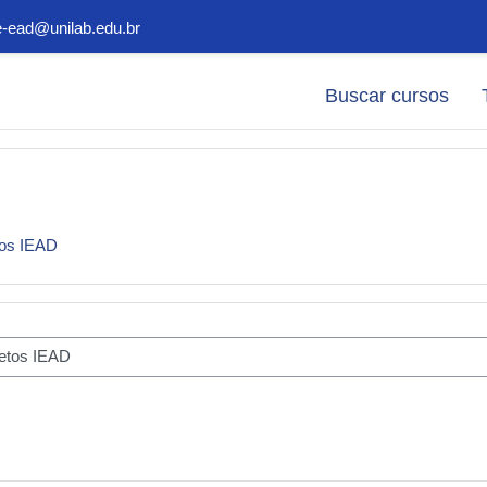
e-ead@unilab.edu.br
Buscar cursos
tos IEAD