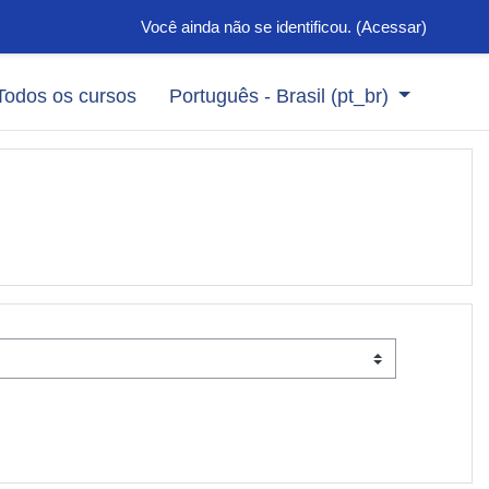
Você ainda não se identificou. (
Acessar
)
Todos os cursos
Português - Brasil ‎(pt_br)‎