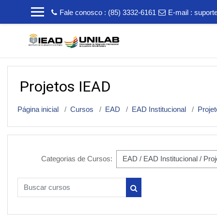
Ir para o conteúdo principal
Fale conosco : (85) 3332-6161
E-mail :
suport
Projetos IEAD
Página inicial
Cursos
EAD
EAD Institucional
Proje
Categorias de Cursos:
Buscar cursos
Buscar cursos